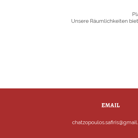
Pl
Unsere Räumlichkeiten biete
EMAIL
chatzopoulos.safiris@gmai