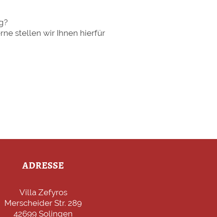
ag?
ne stellen wir Ihnen hierfür
ADRESSE
Villa Zefyros
Merscheider Str. 289
42699 Solingen