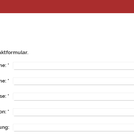
taktformular.
me:
*
me:
*
se:
*
on:
*
ung: